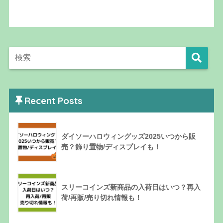
Recent Posts
ダイソーハロウィングッズ2025いつから販
売？飾り置物/ディスプレイも！
スリーコインズ新商品の入荷日はいつ？再入
荷/再販/売り切れ情報も！