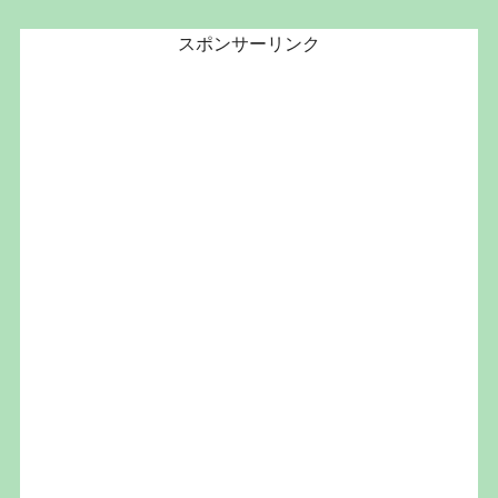
スポンサーリンク