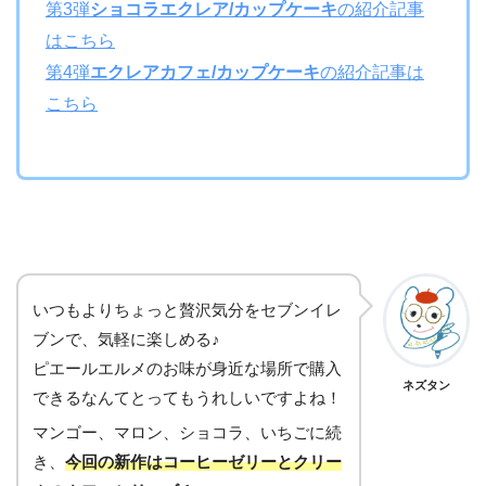
第3弾
ショコラエクレア/カップケーキ
の紹介記事
はこちら
第4弾
エクレアカフェ/カップケーキ
の紹介記事は
こちら
いつもよりちょっと贅沢気分をセブンイレ
ブンで、気軽に楽しめる♪
ピエールエルメのお味が身近な場所で購入
ネズタン
できるなんてとってもうれしいですよね！
マンゴー、マロン、ショコラ、いちごに続
き、
今回の新作はコーヒーゼリーとクリー