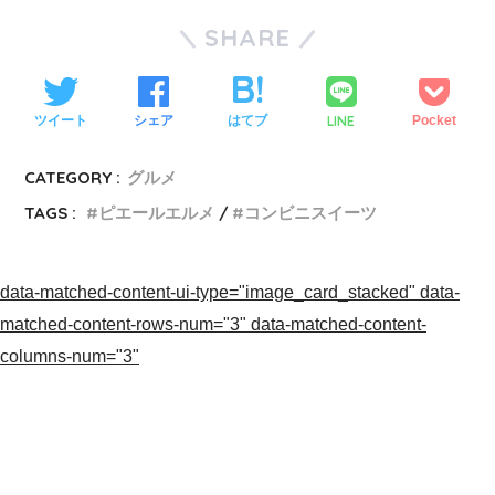
SHARE
LINE
ツイート
シェア
はてブ
Pocket
CATEGORY :
グルメ
TAGS :
ピエールエルメ
コンビニスイーツ
data-matched-content-ui-type="image_card_stacked" data-
matched-content-rows-num="3" data-matched-content-
columns-num="3"