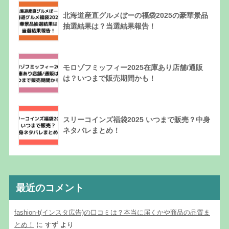
北海道産直グルメぼーの福袋2025の豪華景品
抽選結果は？当選結果報告！
モロゾフミッフィー2025在庫あり店舗/通販
は？いつまで販売期間かも！
スリーコインズ福袋2025 いつまで販売？中身
ネタバレまとめ！
最近のコメント
fashion-t(インスタ広告)の口コミは？本当に届くかや商品の品質ま
とめ！
に
すず
より