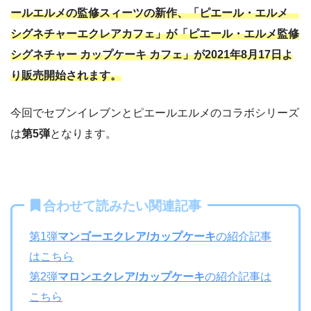
ールエルメの監修スィーツの新作、「ピエール・エルメ
シグネチャーエクレアカフェ」が「ピエール・エルメ監修
シグネチャー カップケーキ カフェ」が2021年8月17日よ
り販売開始されます。
今回でセブンイレブンとピエールエルメのコラボシリーズ
は
第5弾
となります。
合わせて読みたい関連記事
第1弾
マンゴーエクレア/カップケーキ
の紹介記事
はこちら
第2弾
マロンエクレア/カップケーキ
の紹介記事は
こちら