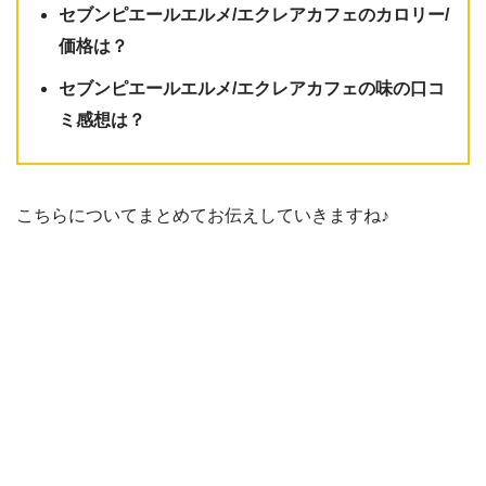
セブンピエールエルメ/エクレアカフェのカロリー/
価格は？
セブンピエールエルメ/エクレアカフェの味の口コ
ミ感想は？
こちらについてまとめてお伝えしていきますね♪