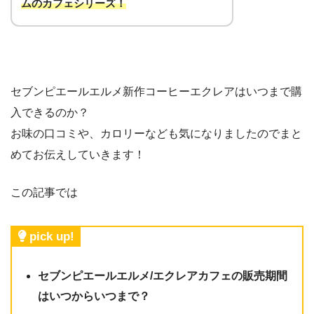
ムのカフェシリーズ！
セブンピエールエルメ新作コーヒーエクレアはいつまで購
入できるのか？
お味の口コミや、カロリーなども気になりましたのでまと
めてお伝えしていきます！
この記事では
pick up!
セブンピエールエルメ/エクレアカフェの販売期間
はいつからいつまで？