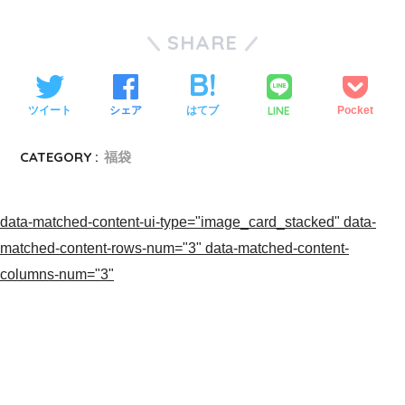
SHARE
LINE
ツイート
シェア
はてブ
Pocket
CATEGORY :
福袋
data-matched-content-ui-type="image_card_stacked" data-
matched-content-rows-num="3" data-matched-content-
columns-num="3"