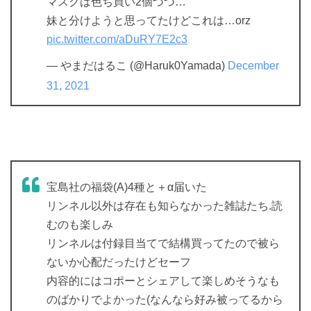
マスクは色ち買い2個づつ…
妹と分けようと思ってたけどこれは…orz
pic.twitter.com/aDuRY7E2c3
— やまだはるこ (@Haruk0Yamada)
December
31, 2021
宝島社の福袋(A)4種と＋α届いた
リンネル以外は存在も知らなかった雑誌たち.読
むのも楽しみ
リンネルは付録目当てで結構買ってたので被ら
ないか心配だったけどセーフ
内容的にはコポーとシェアして楽しめそうなも
のばかりでよかった(なんなら好み被ってるから