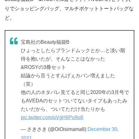
りでショッピングバッグ、マルチポケットトートバッグな
ど。
宝島社のBeauty福袋B
ひょっとしたらブランドムックとか…と淡い期
待を抱いたが、そんなことはなかった
&ROSYの3冊セット
結論から言うとすんげぇカバン増えました
（笑）
他の人のネタバレ見てると同じ2020年の3月号で
もAVEDAのセットついてないタイプもあったみ
たいだから、ついてただけ当たりかも
pic.twitter.com/oVgH6Po9o8
— さきさき (@OiOisimama8)
December 30,
2021