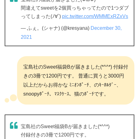
間違えてsweetを2個買っちゃってたので1つダブ
ってしまった(ﾉ∀`)
pic.twitter.com/WMMExRZxVs
— ふぇ。(シャナ) (@kresyana)
December 30,
2021
宝島社のSweet福袋Bが届きました(*^^*) 付録付
きの3冊で1200円です。 普通に買うと3000円
以上だからお得かな ﾐﾆｵﾝﾎﾟｰﾁ、
のｷｰﾎﾙﾀﾞｰ、
snoopyﾎﾟｰﾁ、ﾏｽｸｹｰｽ、猫のﾎﾟｰﾁです。
宝島社のSweet福袋Bが届きました(*^^*)
付録付きの3冊で1200円です。