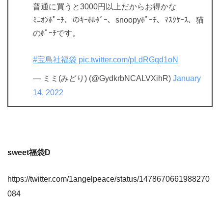
普通に買うと3000円以上だからお得かな
ﾐﾆｵﾝﾎﾟｰﾁ、のｷｰﾎﾙﾀﾞｰ、snoopyﾎﾟｰﾁ、ﾏｽｸｹｰｽ、猫
のﾎﾟｰﾁです。
#宝島社福袋
pic.twitter.com/pLdRGqd1oN
— ミミ(みどり) (@GydkrbNCALVXihR)
January
14, 2022
sweet福袋D
https://twitter.com/1angelpeace/status/1478670661988270
084