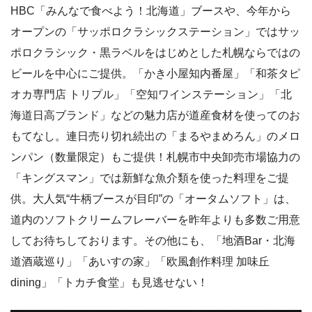
HBC「みんなで食べよう！北海道」ブースや、今年から
オープンの「サッポロクラシックステーション」ではサッ
ポロクラシック・黒ラベルをはじめとした札幌ならではの
ビールを中心にご提供。「かき小屋知内番屋」「和茶タピ
オカ専門店 トリプル」「空知ワインステーション」「北
海道日高ブランド」などの魅力店が道産食材を使ってのお
もてなし。連日売り切れ続出の「まるやまめろん」のメロ
ンパン（数量限定）もご提供！札幌市中央卸売市場協力の
「キングスマン」では新鮮な魚介類を使った料理をご提
供。大人気“牛柄ブースが目印”の「オータムソフト」は、
道内のソフトクリームフレーバーを昨年よりも多数ご用意
してお待ちしております。その他にも、「地酒Bar・北海
道酒蔵巡り」「あいすの家」「欧風創作料理 加味丘
dining」「トカチ食堂」も見逃せない！