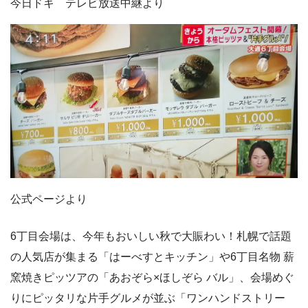
今日ドキ テレビ放送中継より
公式ページより
6丁目会場は、今年もおいしい秋で大賑わい！札幌で話題
の人気店が集まる「はーべすとキッチン」や6丁目名物 薪
窯焼きピッツアの「あおぞら×ほしぞら バル」、会場めぐ
りにピッタリな片手グルメが並ぶ「ワンハンドストリー