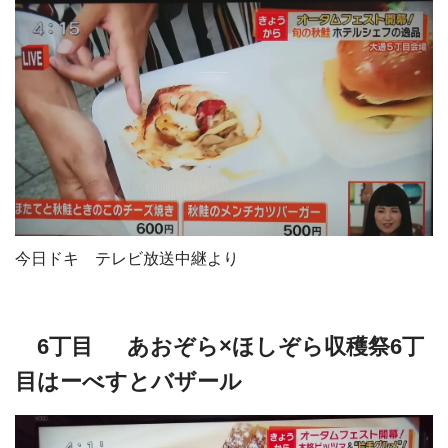
今日ドキ テレビ放送中継より
6丁目 あおぞら×ほしぞら収穫祭6丁
目はーべすとバザール