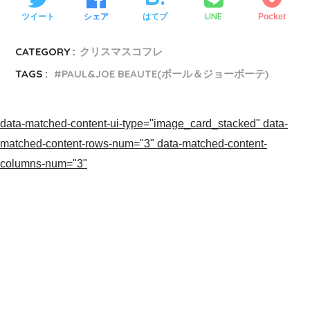
LINE
ツイート
シェア
はてブ
Pocket
CATEGORY :
クリスマスコフレ
TAGS :
PAUL&JOE BEAUTE(ポール＆ジョーボーテ)
data-matched-content-ui-type="image_card_stacked" data-
matched-content-rows-num="3" data-matched-content-
columns-num="3"