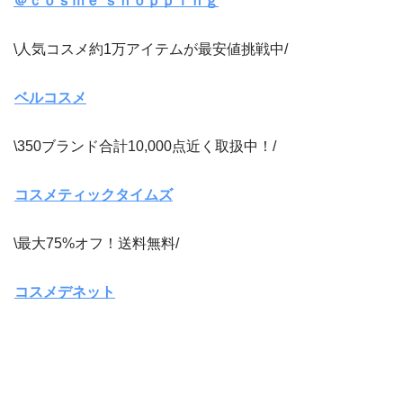
＠ｃｏｓｍｅ ｓｈｏｐｐｉｎｇ
\人気コスメ約1万アイテムが最安値挑戦中/
ベルコスメ
\350ブランド合計10,000点近く取扱中！/
コスメティックタイムズ
\最大75%オフ！送料無料/
コスメデネット