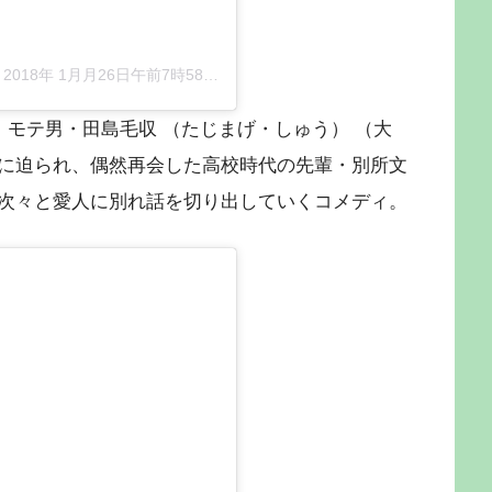
–
2018年 1月月26日午前7時58分PST
 モテ男・田島毛収 （たじまげ・しゅう） （大
に迫られ、偶然再会した高校時代の先輩・別所文
次々と愛人に別れ話を切り出していくコメディ。