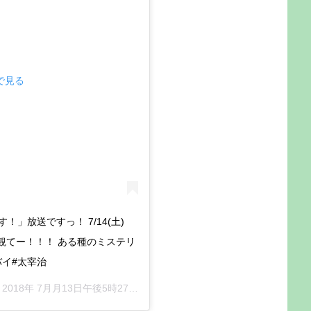
mで見る
」放送ですっ！ 7/14(土)
0～ 観てー！！！ ある種のミステリ
バイ#太宰治
–
2018年 7月月13日午後5時27分PDT