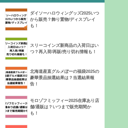
ダイソーハロウィングッズ2025いつ
から販売？飾り置物/ディスプレイ
も！
スリーコインズ新商品の入荷日はい
つ？再入荷/再販/売り切れ情報も！
北海道産直グルメぼーの福袋2025の
豪華景品抽選結果は？当選結果報
告！
モロゾフミッフィー2025在庫あり店
舗/通販は？いつまで販売期間か
も！