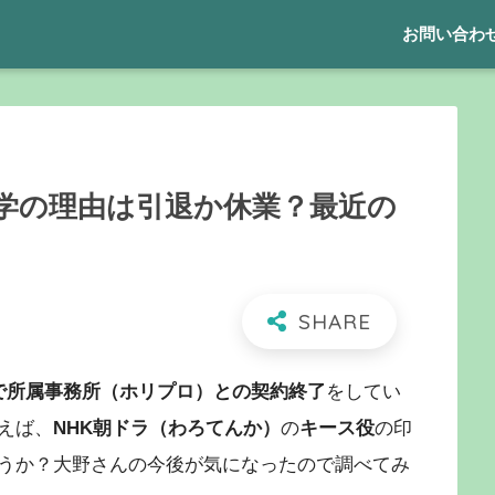
お問い合わ
学の理由は引退か休業？最近の
で
所属事務所（ホリプロ）との契約終了
をしてい
えば、
NHK朝ドラ（わろてんか）
の
キース役
の印
うか？大野さんの今後が気になったので調べてみ