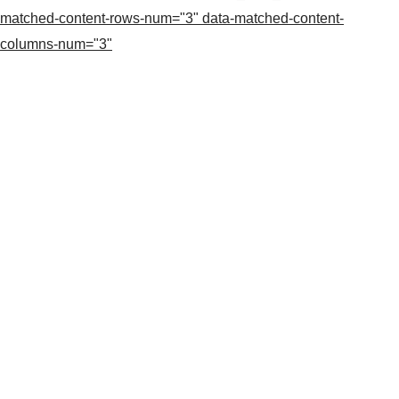
matched-content-rows-num="3" data-matched-content-
columns-num="3"