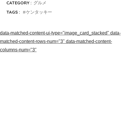
CATEGORY :
グルメ
TAGS :
ケンタッキー
data-matched-content-ui-type="image_card_stacked" data-
matched-content-rows-num="3" data-matched-content-
columns-num="3"