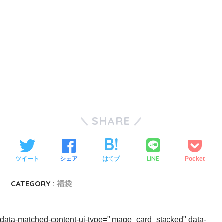
SHARE
LINE
ツイート
シェア
はてブ
Pocket
CATEGORY :
福袋
data-matched-content-ui-type="image_card_stacked" data-