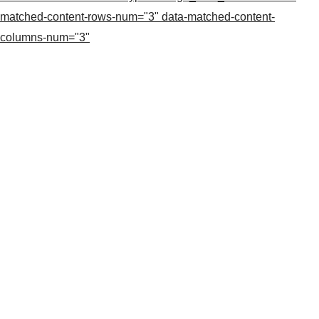
matched-content-rows-num="3" data-matched-content-
columns-num="3"