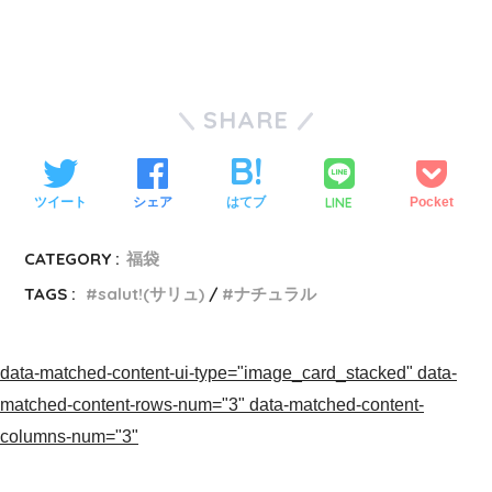
SHARE
LINE
ツイート
シェア
はてブ
Pocket
CATEGORY :
福袋
TAGS :
salut!(サリュ)
ナチュラル
data-matched-content-ui-type="image_card_stacked" data-
matched-content-rows-num="3" data-matched-content-
columns-num="3"