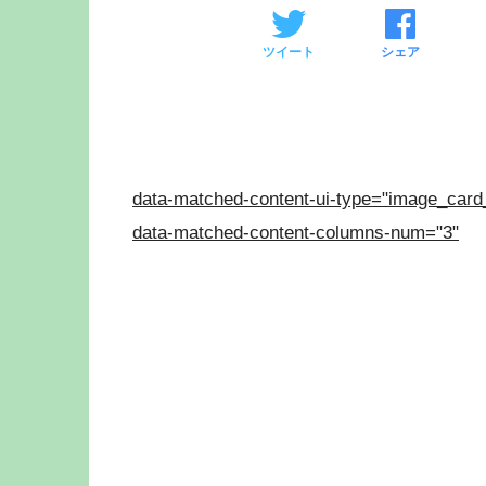
ツイート
シェア
data-matched-content-ui-type="image_card
data-matched-content-columns-num="3"