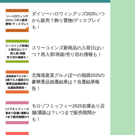
ダイソーハロウィングッズ2025いつ
から販売？飾り置物/ディスプレイ
も！
スリーコインズ新商品の入荷日はい
つ？再入荷/再販/売り切れ情報も！
北海道産直グルメぼーの福袋2025の
豪華景品抽選結果は？当選結果報
告！
モロゾフミッフィー2025在庫あり店
舗/通販は？いつまで販売期間か
も！