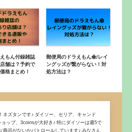
ラえもん付録雑誌
郵便局のドラえもん傘/レイ
り店舗は？予約で
ングッズが繋がらない！対
や価格まとめ！
処方法は？
！ネズタンです♪ ダイソー、セリア、キャンド
ショップ、3coinsが大好き♪ 特にダイソーは週5で
な商品がないかパトロールしています♪ みなさん