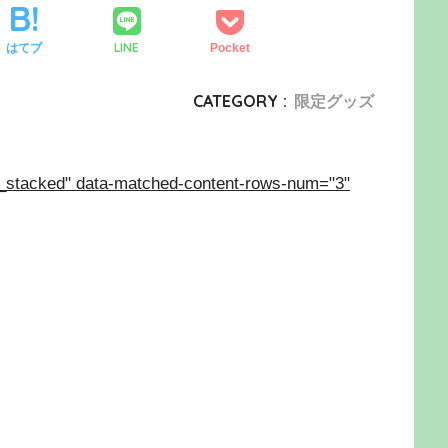
LINE
はてブ
Pocket
CATEGORY :
限定グッズ
_stacked" data-matched-content-rows-num="3"