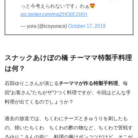
っと今考えられないです』わぁ
pic.twitter.com/mqZHO0CQXH
— yura (@icoyuraco)
October 17, 2019
スナックあけぼの橋 チーママ特製手料理
は何？
石田ゆりこさんが演じる
チーママが作る特製手料理
。毎
回“お客さん”たちがザワつく料理ですが、今回はどんな手
料理が出てくるのでしょうか？
過去の放送では、ちくわにチーズときゅうりを刺したも
の。焼いたちくわ ちくわの酢の物など、ちくわで苦戦す
るゆりこさんの姿に、料理の腕はポンコツだけど、そこが