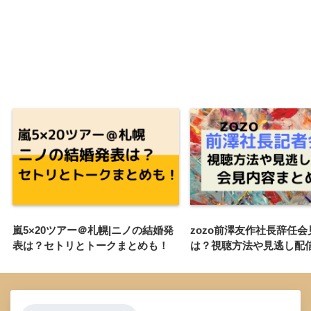
嵐5×20ツアー＠札幌|ニノの結婚発
zozo前澤友作社長辞任
表は？セトリとトークまとめも！
は？視聴方法や見逃し配