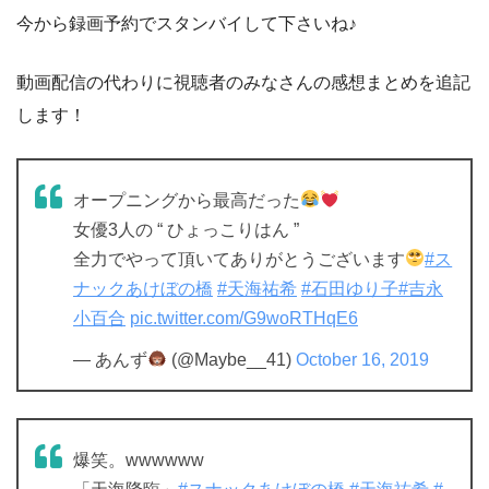
今から録画予約でスタンバイして下さいね♪
動画配信の代わりに視聴者のみなさんの感想まとめを追記
します！
オープニングから最高だった
女優3人の “ ひょっこりはん ”
全力でやって頂いてありがとうございます
#ス
ナックあけぼの橋
#天海祐希
#石田ゆり子
#吉永
小百合
pic.twitter.com/G9woRTHqE6
— あんず
(@Maybe__41)
October 16, 2019
爆笑。wwwwww