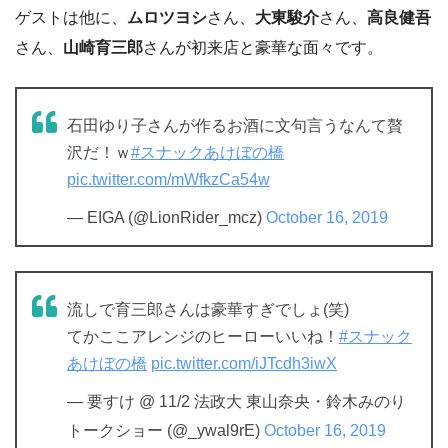
ゲストは他に、
ムロツヨシ
さん、
大東駿介
さん、
高良健吾
さん、
山崎育三郎
さんが初来店と豪華な面々です。
石田ゆり子さんが作るお酒に文句言うなんて贅
沢だ！ｗ
#スナックあけぼの橋
pic.twitter.com/mWfkzCa54w
— EIGA (@LionRider_mcz)
October 16, 2019
流しで育三郎さんは豪華すぎでしょ(笑)
てかここアレンジのヒーローいいね！
#スナック
あけぼの橋
pic.twitter.com/iJTcdh3iwX
— 要すけ @ 11/2 法政大 東山奈央・鈴木みのり
トークショー (@_ywal9rE)
October 16, 2019