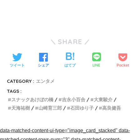
SHARE
LINE
ツイート
シェア
はてブ
Pocket
CATEGORY :
エンタメ
TAGS :
スナックあけぼの橋
吉永小百合
大東駿介
天海祐樹
山崎育三郎
石田ゆり子
高良健吾
data-matched-content-ui-type="image_card_stacked" data-
matched-content-rows-num="3" data-matched-content-