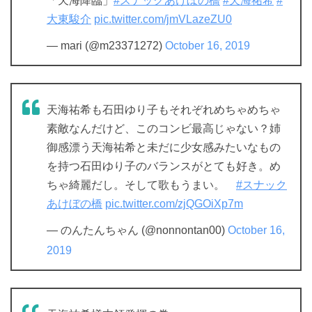
「天海降臨」
#スナックあけぼの橋
#天海祐希
#
大東駿介
pic.twitter.com/jmVLazeZU0
— mari (@m23371272)
October 16, 2019
天海祐希も石田ゆり子もそれぞれめちゃめちゃ
素敵なんだけど、このコンビ最高じゃない？姉
御感漂う天海祐希と未だに少女感みたいなもの
を持つ石田ゆり子のバランスがとても好き。め
ちゃ綺麗だし。そして歌もうまい。
#スナック
あけぼの橋
pic.twitter.com/zjQGOiXp7m
— のんたんちゃん (@nonnontan00)
October 16,
2019