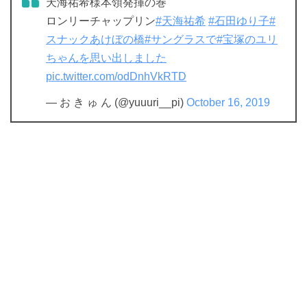
天海祐希様本領発揮の巻
ロンリーチャップリン
#天海祐希
#石田ゆり子
#
スナックあけぼの橋
#サングラスで
#宝塚のユリ
ちゃんを思い出しました
pic.twitter.com/odDnhVkRTD
— お き ゅ ん (@yuuuri__pi)
October 16, 2019