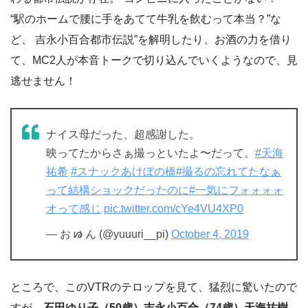
“駅のホームで腰に手をあてて牛乳を飲むって本当？”な
ど、 吉永小百合都市伝説”を解明したり、お酒の力を借り
て、MC2人が本音トークで切り込んでいくようなので、見
逃せません！
ナイス母だった、超感謝した。
映ってたからさぁ撮っといたよ〜だって。
#天海
祐希
#スナックあけぼの橋
#撮るの忘れてたなぁ
って結構ショックだったのに
#一気にフォォォォ
オって感じ
pic.twitter.com/cYe4VU4XP0
— お ᘗ⃒ ん (@yuuuri__pi)
October 4, 2019
ところで、このVTRのテロップを見て、猛烈に驚いたので
すが、
石田ゆり子（50歳）吉永小百合（74歳）天海祐樹