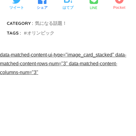
LINE
ツイート
シェア
はてブ
Pocket
CATEGORY :
気になる話題！
TAGS :
オリンピック
data-matched-content-ui-type="image_card_stacked" data-
matched-content-rows-num="3" data-matched-content-
columns-num="3"