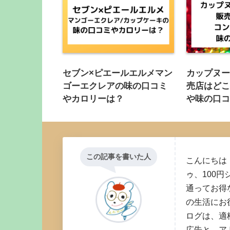
セブン×ピエールエルメマン
カップヌ
ゴーエクレアの味の口コミ
売店はどこ
やカロリーは？
や味の口
この記事を書いた人
こんにちは
ゥ、100円
通ってお得
の生活にお
ログは、適
広告と、ア