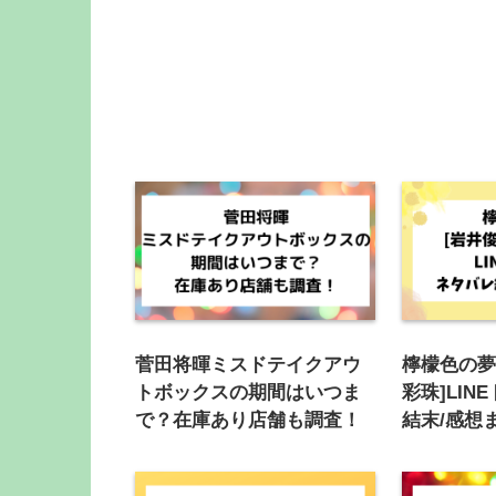
菅田将暉ミスドテイクアウ
檸檬色の夢
トボックスの期間はいつま
彩珠]LI
で？在庫あり店舗も調査！
結末/感想