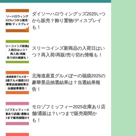
ダイソーハロウィングッズ2025いつ
から販売？飾り置物/ディスプレイ
も！
スリーコインズ新商品の入荷日はい
つ？再入荷/再販/売り切れ情報も！
北海道産直グルメぼーの福袋2025の
豪華景品抽選結果は？当選結果報
告！
モロゾフミッフィー2025在庫あり店
舗/通販は？いつまで販売期間か
も！