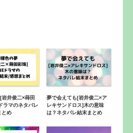
[岩井俊二×蒔田
夢で会えても[岩井俊二×ア
NEドラマのネタバレ
レキサンドロス]木の意味
まとめ
は？ネタバレ結末まとめ