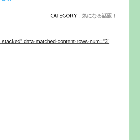
CATEGORY :
気になる話題！
_stacked" data-matched-content-rows-num="3"