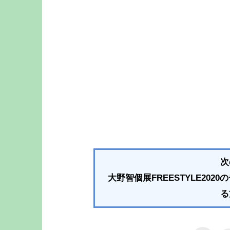
次
大野智個展FREESTYLE20
る