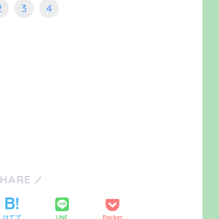
2
3
4
SHARE
LINE
はてブ
Pocket