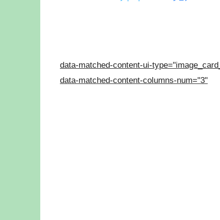
data-matched-content-ui-type="image_card
data-matched-content-columns-num="3"