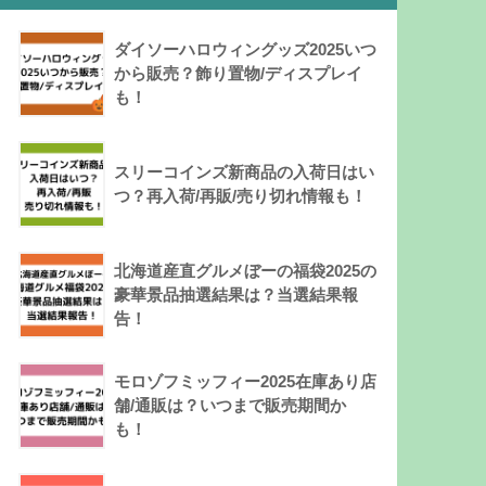
ダイソーハロウィングッズ2025いつ
から販売？飾り置物/ディスプレイ
も！
スリーコインズ新商品の入荷日はい
つ？再入荷/再販/売り切れ情報も！
北海道産直グルメぼーの福袋2025の
豪華景品抽選結果は？当選結果報
告！
モロゾフミッフィー2025在庫あり店
舗/通販は？いつまで販売期間か
も！