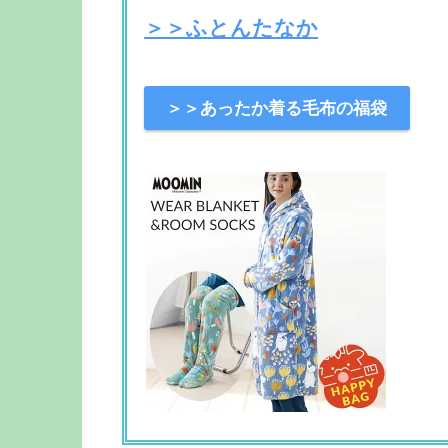
＞＞ふとんたなか
＞＞あったか着る毛布の福袋