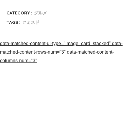
CATEGORY :
グルメ
TAGS :
ミスド
data-matched-content-ui-type="image_card_stacked" data-
matched-content-rows-num="3" data-matched-content-
columns-num="3"