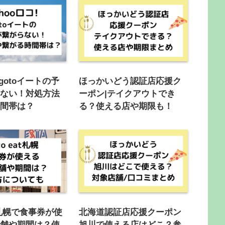
コgotoイートの予
ほっかいどう認証店応援ク
らない！対処方法
ーポン|テイクアウトでき
時間帯は？
る？使える店や期限も！
eat札幌で食事券が使
北海道認証店応援クーポン
店舗や期間は？使
旭川で使える店はどこ？参