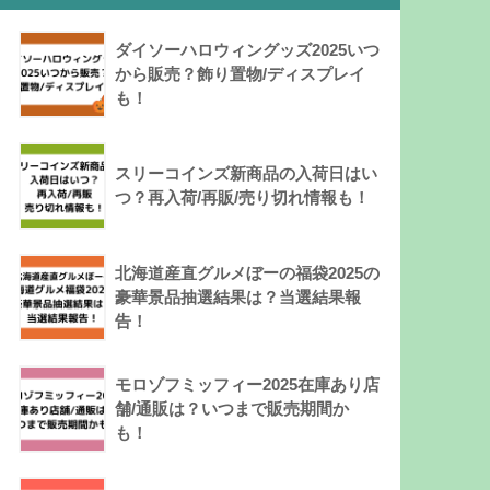
ダイソーハロウィングッズ2025いつ
から販売？飾り置物/ディスプレイ
も！
スリーコインズ新商品の入荷日はい
つ？再入荷/再販/売り切れ情報も！
北海道産直グルメぼーの福袋2025の
豪華景品抽選結果は？当選結果報
告！
モロゾフミッフィー2025在庫あり店
舗/通販は？いつまで販売期間か
も！