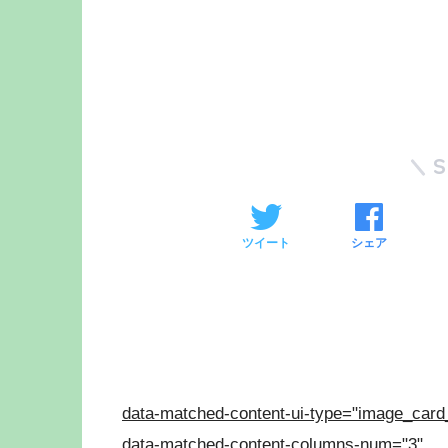
ツイート
シェア
data-matched-content-ui-type="image_card
data-matched-content-columns-num="3"