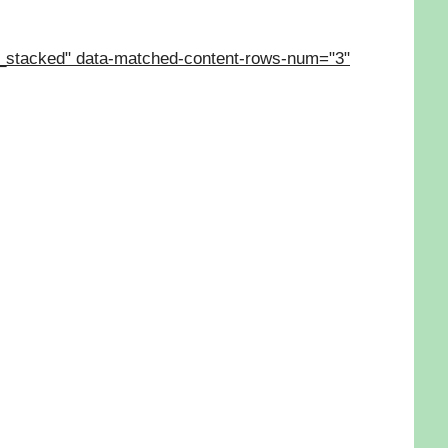
_stacked" data-matched-content-rows-num="3"