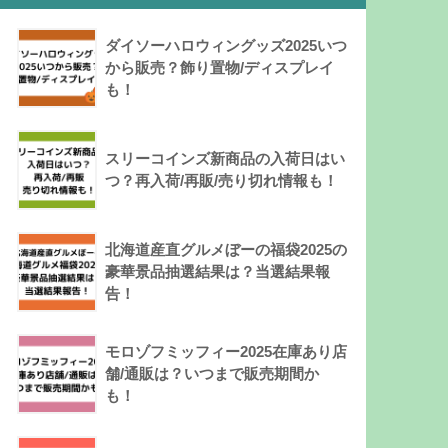
ダイソーハロウィングッズ2025いつ
から販売？飾り置物/ディスプレイ
も！
スリーコインズ新商品の入荷日はい
つ？再入荷/再販/売り切れ情報も！
北海道産直グルメぼーの福袋2025の
豪華景品抽選結果は？当選結果報
告！
モロゾフミッフィー2025在庫あり店
舗/通販は？いつまで販売期間か
も！