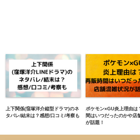
上下関係(窪塚洋介縦型ドラマ)のネ
ポケモン×GU炎上理由は
タバレ/結末は？感想/口コミ/考察も
間はいつだったのかや店
が話題！