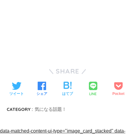
SHARE
LINE
ツイート
シェア
はてブ
Pocket
CATEGORY :
気になる話題！
data-matched-content-ui-type="image_card_stacked" data-