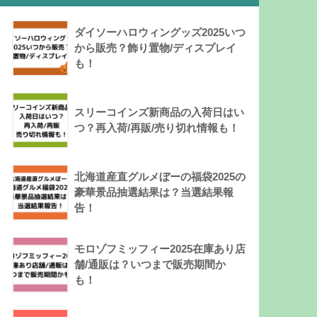
ダイソーハロウィングッズ2025いつ
から販売？飾り置物/ディスプレイ
も！
スリーコインズ新商品の入荷日はい
つ？再入荷/再販/売り切れ情報も！
北海道産直グルメぼーの福袋2025の
豪華景品抽選結果は？当選結果報
告！
モロゾフミッフィー2025在庫あり店
舗/通販は？いつまで販売期間か
も！