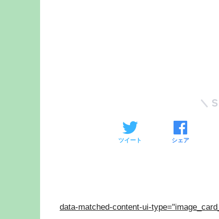
ツイート
シェア
data-matched-content-ui-type="image_card