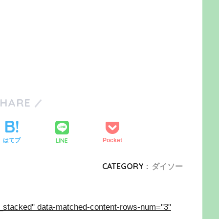
SHARE
LINE
はてブ
Pocket
CATEGORY :
ダイソー
_stacked" data-matched-content-rows-num="3"