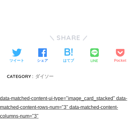
SHARE
LINE
ツイート
シェア
はてブ
Pocket
CATEGORY :
ダイソー
data-matched-content-ui-type="image_card_stacked" data-
matched-content-rows-num="3" data-matched-content-
columns-num="3"