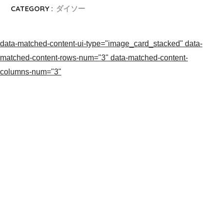
CATEGORY :
ダイソー
data-matched-content-ui-type="image_card_stacked" data-
matched-content-rows-num="3" data-matched-content-
columns-num="3"