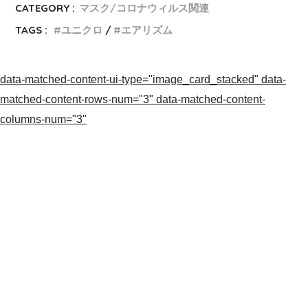
CATEGORY :
マスク/コロナウィルス関連
TAGS :
ユニクロ
エアリズム
data-matched-content-ui-type="image_card_stacked" data-
matched-content-rows-num="3" data-matched-content-
columns-num="3"