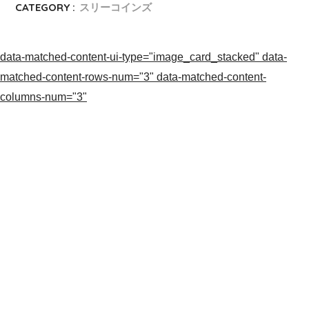
CATEGORY :
スリーコインズ
data-matched-content-ui-type="image_card_stacked" data-
matched-content-rows-num="3" data-matched-content-
columns-num="3"